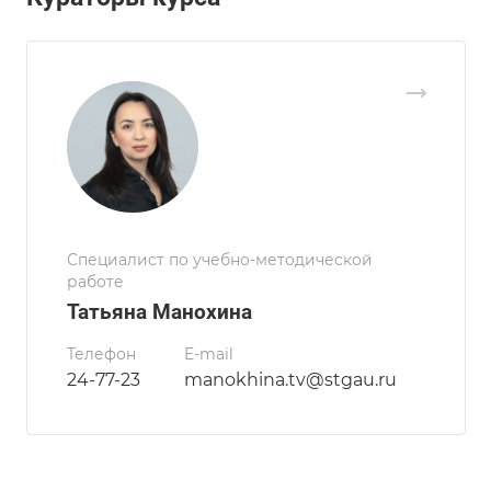
Специалист по учебно-методической
работе
Татьяна Манохина
Телефон
E-mail
24-77-23
manokhina.tv@stgau.ru