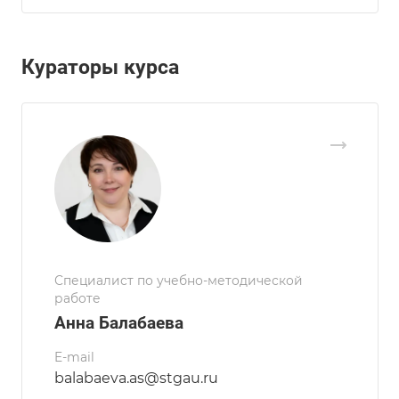
Кураторы курса
Специалист по учебно-методической
работе
Анна Балабаева
E-mail
balabaeva.as@stgau.ru